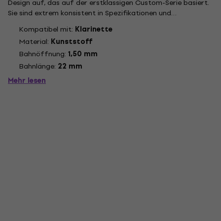
Design auf, das auf der erstklassigen Custom-Serie basiert.
Sie sind extrem konsistent in Spezifikationen und
Spielqualität und bieten ein hervorragendes Preis-Leistungs-
Kompatibel mit:
Klarinette
Verhältnis. Die Beläge dieser Serie sind etwas kürzer als die
Material:
Kunststoff
der...
Bahnöffnung:
1,50 mm
Bahnlänge:
22 mm
Mehr lesen