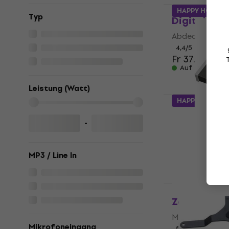
Zoom PCH-5
HAPPY HOUR
Typ
Digitalreko
Abdeckung für 
4,4
/5
Fr 37.40
Auf Lager
Leistung (Watt)
HAPPY HOUR
Tascam RC
Fernbedien
-
Fernbedienung
Fr 428
MP3 / Line In
Auf Lager
Zoom ECM-6
Mikrofon
Mikrofoneingang
5
/5