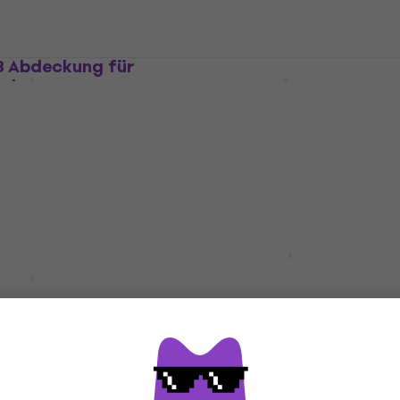
 Abdeckung für
Zoom EXH-6e Adapter
rder
Adapter
Digitalrekorder
Fr 104
Auf Lager
Zoom SSH-6e Mikrofon
HAPPY HOUR
OR-268 Abdeckung
Mikrofon
rekorder
Fr 110.28
Auf Lager
Digitalrekorder