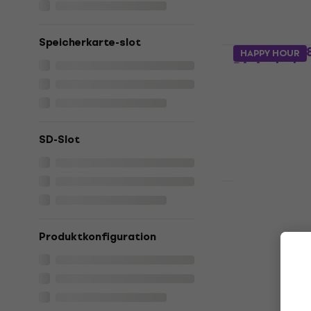
Fr 42.30
Auf Lager
Speicherkarte-slot
Zoom PCH-8
HAPPY HOUR
Digitalreko
Abdeckung für 
4,4
/5
Fr 35.10
Auf Lager
SD-Slot
Orca Bags 
für Digital
Produktkonfiguration
Abdeckung für 
4,7
/5
Fr 151.39
Auf Lager