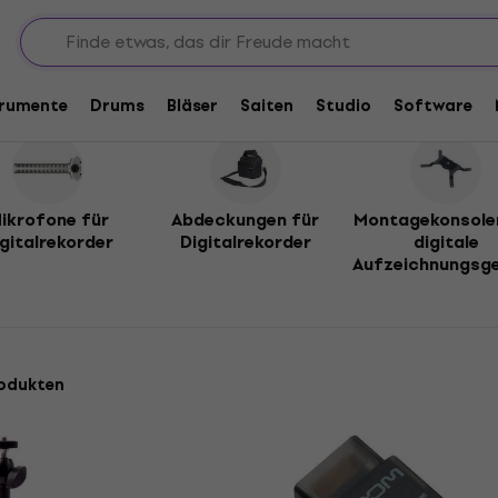
 für Digital Recorder
corder
trumente
Drums
Bläser
Saiten
Studio
Software
ikrofone für
Abdeckungen für
Montagekonsole
igitalrekorder
Digitalrekorder
digitale
Aufzeichnungsg
odukten