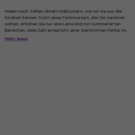
Malen nach Zahlen ähnelt Malbüchern, wie wir sie aus der
Kindheit kennen. Statt eines Farbmusters, das Sie zeichnen
sollten, erhalten Sie nur eine Leinwand mit nummerierten
Bereichen. Jede Zahl entspricht einer bestimmten Farbe, mit
der Sie den Bereich bemalen. Es ist ein Abenteuer, wenn aus
Mehr lesen
der ursprünglich farblosen Leinwand mit einigen Linien...