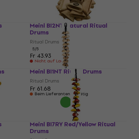
s
Meinl BI2NT Natural Ritual
Drums
Ritual Drums
5
/5
Fr 43.93
Nicht auf Lager
ms
Meinl BI1NT Ritual Drums
Ritual Drums
Fr 61.68
Beim Lieferanten vorrätig
s
Meinl BI7RY Red/Yellow Ritual
Drums