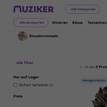
Musikinstrumente
Drums
Percussions
Ritual-Instru
Alle Kategorien
Ritual-Instrumente
Gitarren
Bässe
Tastenins
Alle Kategorien
Ritualtrommeln
Alle Filter
1 - 11 von
11 Pro
Nur auf Lager
Mengenrabatt
Sofort lieferbar
(
2
)
Preis