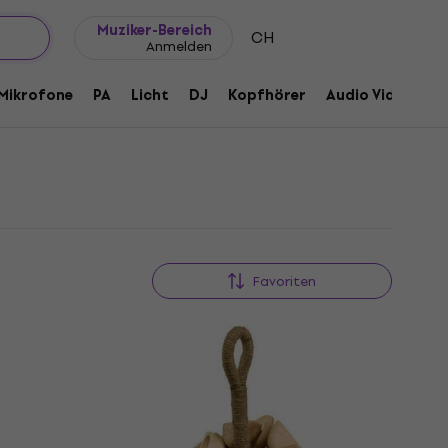
Geschenkideen
FAQ
Muziker Blog
Muziker-Bereich
CH
Anmelden
Mikrofone
PA
Licht
DJ
Kopfhörer
Audio Video
Z
Favoriten