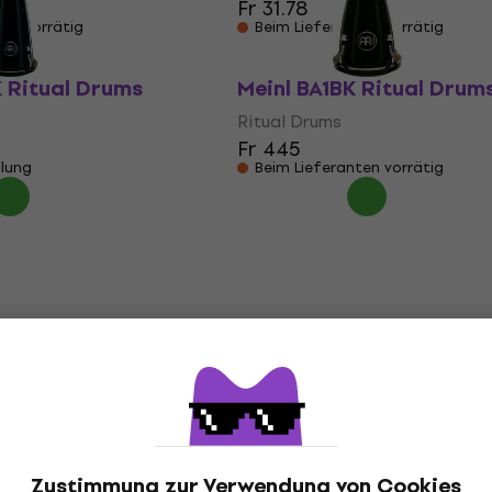
Fr 31.78
ten vorrätig
Beim Lieferanten vorrätig
 Ritual Drums
Meinl BA1BK Ritual Drum
Ritual Drums
Fr 445
llung
Beim Lieferanten vorrätig
Zustimmung zur Verwendung von Cookies