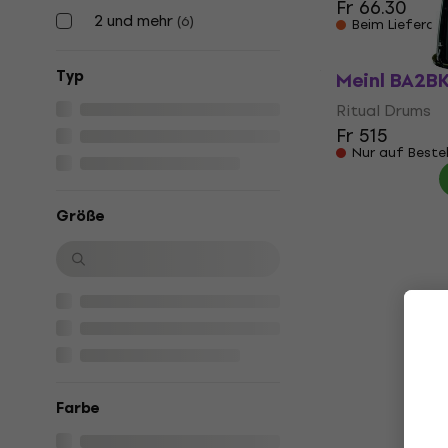
Fr 66.30
2 und mehr
(
6
)
Beim Lieferan
Typ
Meinl BA2BK
Ritual Drums
Fr 515
Nur auf Beste
Größe
Farbe