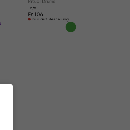
Ritual Drums
5
/5
Fr 106
Nur auf Bestellung
s