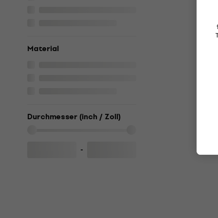
Material
Durchmesser (inch / Zoll)
-