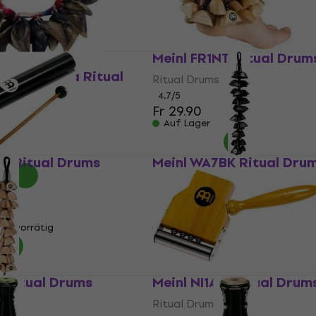
Meinl FR1NT Ritual Drum
elband Lama Ritual
Ritual Drums
4,7
/5
Fr 29.90
Auf Lager
K Ritual Drums
Meinl WA7BK Ritual Dru
Ritual Drums
4,5
/5
Fr 108.41
ten vorrätig
Beim Lieferanten vorrätig
 Ritual Drums
Meinl NI1AM Ritual Drum
Ritual Drums