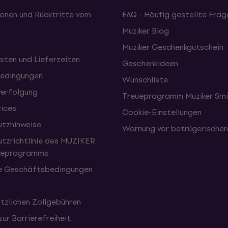
onen und Rücktritte vom
FAQ - Häufig gestellte Frag
Muziker Blog
Muziker Geschenkgutschein
sten und Lieferzeiten
Geschenkideen
edingungen
Wunschliste
erfolgung
Treueprogramm Muziker Smi
vices
Cookie-Einstellungen
tzhinweise
Warnung vor betrügerische
tzrichtlinie des MUZIKER
eueprogramms
e Geschäftsbedingungen
tzlichen Zollgebühren
zur Barrierefreiheit